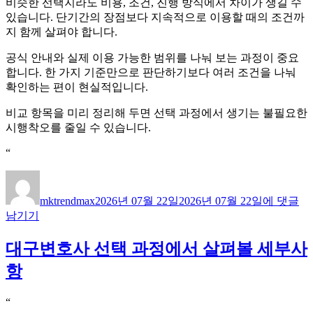
비슷한 선택지라도 비용, 조건, 진행 방식에서 차이가 생길 수
있습니다. 단기간의 장점보다 지속적으로 이용할 때의 조건까
지 함께 살펴야 합니다.
공식 안내와 실제 이용 가능한 범위를 나눠 보는 과정이 중요
합니다. 한 가지 기준만으로 판단하기보다 여러 조건을 나눠
확인하는 편이 현실적입니다.
비교 항목을 미리 정리해 두면 선택 과정에서 생기는 불필요한
시행착오를 줄일 수 있습니다.
“
글
작
갈
쓴
성
매
mktrendmax
2026년 07월 22일
2026년 07월 22일
에 댓글
이
일
요
남기기
자
로
결
대구변호사 선택 과정에서 살펴볼 세부사
석
판
항
단
전
“
에