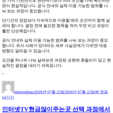
한 가지 기준만으로 판단하기보다 여러 조건을 나눠 확인하는
편이 현실적입니다. 공식 안내와 실제 이용 가능한 범위를 나
눠 보는 과정이 중요합니다.
단기간의 장점보다 지속적으로 이용할 때의 조건까지 함께 살
펴야 합니다. 결정 전에 필요한 항목을 적어 두면 비교 과정이
훨씬 단순해집니다.
공식 안내와 실제 이용 가능한 범위를 나눠 보는 과정이 중요
합니다. 유사 사례가 있더라도 세부 사실관계가 다르면 대응
방향도 달라질 수 있습니다.
조건을 하나씩 나눠 살펴보면 과장된 표현에 흔들리지 않고 현
실적인 결정을 내리기 쉬워집니다.
“
글
작
대
쓴
성
구
mktrendmax
2026년 07월 22일
2026년 07월 22일
에 댓글
이
일
변
남기기
자
호
사
인터넷TV현금많이주는곳 선택 과정에서
선