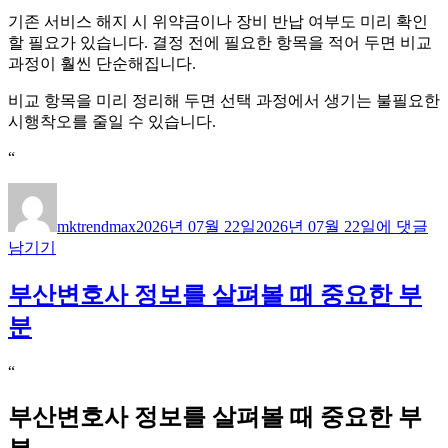
기존 서비스 해지 시 위약금이나 장비 반납 여부도 미리 확인
할 필요가 있습니다. 결정 전에 필요한 항목을 적어 두면 비교
과정이 훨씬 단순해집니다.
비교 항목을 미리 정리해 두면 선택 과정에서 생기는 불필요한
시행착오를 줄일 수 있습니다.
“
LG
글
작
인
쓴
성
mktrendmax
2026년 07월 22일
2026년 07월 22일
에 댓글
터
이
일
남기기
넷
자
핵
부산변호사 정보를 살펴볼 때 중요한 부
심
조
분
건
을
“
정
리
부산변호사 정보를 살펴볼 때 중요한 부
해
보