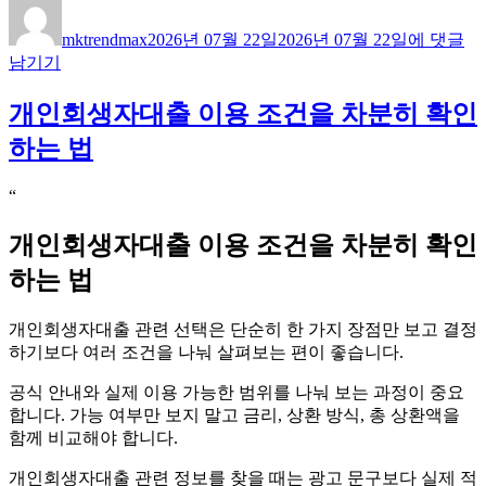
글
작
따
쓴
성
종
mktrendmax
2026년 07월 22일
2026년 07월 22일
에 댓글
이
일
디
남기기
자
엔
핑
개인회생자대출 이용 조건을 차분히 확인
판
단
하는 법
전
에
“
정
리
개인회생자대출 이용 조건을 차분히 확인
할
체
하는 법
크
포
개인회생자대출 관련 선택은 단순히 한 가지 장점만 보고 결정
인
하기보다 여러 조건을 나눠 살펴보는 편이 좋습니다.
트
공식 안내와 실제 이용 가능한 범위를 나눠 보는 과정이 중요
합니다. 가능 여부만 보지 말고 금리, 상환 방식, 총 상환액을
함께 비교해야 합니다.
개인회생자대출 관련 정보를 찾을 때는 광고 문구보다 실제 적