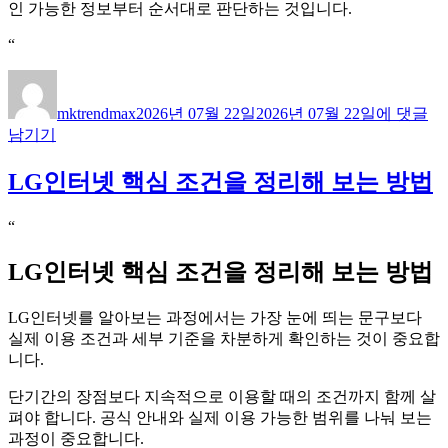
인 가능한 정보부터 순서대로 판단하는 것입니다.
“
글
작
인
쓴
성
터
mktrendmax
2026년 07월 22일
2026년 07월 22일
에 댓글
이
일
넷
남기기
TV
자
현
LG인터넷 핵심 조건을 정리해 보는 방법
금
많
이
“
주
는
LG인터넷 핵심 조건을 정리해 보는 방법
곳
선
LG인터넷를 알아보는 과정에서는 가장 눈에 띄는 문구보다
택
실제 이용 조건과 세부 기준을 차분하게 확인하는 것이 중요합
과
니다.
정
에
단기간의 장점보다 지속적으로 이용할 때의 조건까지 함께 살
서
펴야 합니다. 공식 안내와 실제 이용 가능한 범위를 나눠 보는
살
과정이 중요합니다.