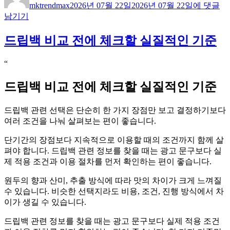
mktrendmax
2026년 07월 22일
2026년 07월 22일
에 댓글
이
일
이
남기기
자
지
상
드립백 비교 전에 체크할 실질적인 기준
위
노
출
“
비
드립백 비교 전에 체크할 실질적인 기준
교
전
에
드립백 관련 선택은 단순히 한 가지 장점만 보고 결정하기보다
체
여러 조건을 나눠 살펴보는 편이 좋습니다.
크
할
단기간의 장점보다 지속적으로 이용할 때의 조건까지 함께 살
실
펴야 합니다. 드립백 관련 정보를 찾을 때는 광고 문구보다 실
질
제 적용 조건과 이용 절차를 먼저 확인하는 편이 좋습니다.
적
원두의 향과 산미, 추출 방식에 따라 맛의 차이가 크게 느껴질
인
수 있습니다. 비슷한 선택지라도 비용, 조건, 진행 방식에서 차
기
이가 생길 수 있습니다.
준
드립백 관련 정보를 찾을 때는 광고 문구보다 실제 적용 조건