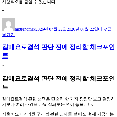
시행착오를 줄일 수 있습니다.
“
sk
글
작
인
쓴
성
mktrendmax
2026년 07월 22일
2026년 07월 22일
에 댓글
터
이
일
남기기
넷
자
설
갈매요로결석 판단 전에 정리할 체크포인
치
비
트
교
전
“
에
체
갈매요로결석 판단 전에 정리할 체크포인
크
할
트
실
질
갈매요로결석 관련 선택은 단순히 한 가지 장점만 보고 결정하
적
기보다 여러 조건을 나눠 살펴보는 편이 좋습니다.
인
기
서울비뇨기과의원 구리점 관련 안내를 볼 때도 현재 제공되는