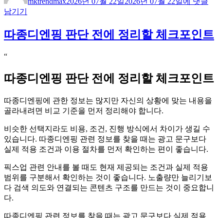
mktrendmax
2026년 07월 22일
2026년 07월 22일
에 댓글
이
일
백
남기기
자
비
교
따종디엔핑 판단 전에 정리할 체크포인트
전
에
체
“
크
따종디엔핑 판단 전에 정리할 체크포인트
할
실
질
따종디엔핑에 관한 정보는 많지만 자신의 상황에 맞는 내용을
적
골라내려면 비교 기준을 먼저 정리해야 합니다.
인
기
비슷한 선택지라도 비용, 조건, 진행 방식에서 차이가 생길 수
준
있습니다. 따종디엔핑 관련 정보를 찾을 때는 광고 문구보다
실제 적용 조건과 이용 절차를 먼저 확인하는 편이 좋습니다.
픽스업 관련 안내를 볼 때도 현재 제공되는 조건과 실제 적용
범위를 구분해서 확인하는 것이 좋습니다. 노출량만 늘리기보
다 검색 의도와 연결되는 콘텐츠 구조를 만드는 것이 중요합니
다.
따종디엔핑 관련 정보를 찾을 때는 광고 문구보다 실제 적용